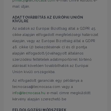
privacy@tecnocasa.com
e-mail címre küldött e-
mail útján.
ADATTOVÁBBÍTÁS AZ EURÓPAI UNIÓN
KÍVÜLRE
Az adatok az Európai Bizottság által a GDPR 45.
cikke alapján elfogadott megfelelőségi határozat
alapján, vagy az Európai Bizottság által a GDPR
46. cikke (2) bekezdésének c) és d) pontja
alapján elfogadott/jóváhagyott általános
szerződési feltételek adatimportőrrel történő
aláírását követően továbbíthatók az Európai
Unión kívüli országokba.
Az elfogadott garanciák egy példánya a
tecnocasa@tecnocasa.com vagy a
info@tecnocasa.hu
e-mail címre megküldött
kérvény alapján szerezhető be
FELDOLGOZÁSI MÓDSZEREK