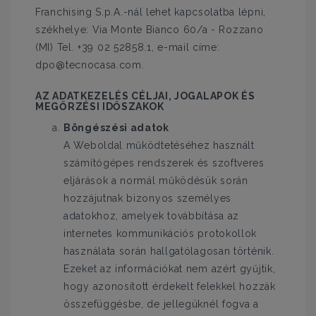
Franchising S.p.A.-nál lehet kapcsolatba lépni,
székhelye: Via Monte Bianco 60/a - Rozzano
(MI) Tel. +39 02 52858.1, e-mail címe:
dpo@tecnocasa.com.
AZ ADATKEZELÉS CÉLJAI, JOGALAPOK ÉS
MEGŐRZÉSI IDŐSZAKOK
Böngészési adatok
A Weboldal működtetéséhez használt
számítógépes rendszerek és szoftveres
eljárások a normál működésük során
hozzájutnak bizonyos személyes
adatokhoz, amelyek továbbítása az
internetes kommunikációs protokollok
használata során hallgatólagosan történik.
Ezeket az információkat nem azért gyűjtik,
hogy azonosított érdekelt felekkel hozzák
összefüggésbe, de jellegüknél fogva a