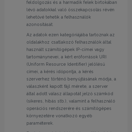
feldolgozás és a harmadik felek birtokában
lévő adatokkal való összekapcsolás révén
lehetővé tehetik a felhasználók
azonosítását.
Az adatok ezen kategóriájába tartoznak az
oldalakhoz csatlakozó felhasználók által
használt számítógépek IP-címei vagy
tartománynevei, a kért erőforrások URI
(Uniform Resource Identifier) jelölésű
címei, a kérés időpontja, a kérés
szerverhez történő benyújtásának módja, a
válaszként kapott fájl mérete, a szerver
által adott válasz állapotát jelző számkód
(sikeres, hibás stb.), valamint a felhasználó
operációs rendszerére és számítógépes
környezetére vonatkozó egyéb
paraméterek.