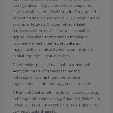
hozzájáruláson vagy szerződésen alapul, és
automatizált eszközökkel történik, Ön jogosult
az adathordozhatósághoz való jog gyakorlására,
azaz arra, hogy az Ön személyes adatait
rendszerezetten, és általánosan használt és
géppel olvasható formátumban megkapja,
valamint - amennyiben ez technikailag
megvalósítható - akadálymentesen továbbítsa
azokat egy másik adatkezelőnek.
Ön bármikor panaszt nyújthat be a Nemzeti
Adatvédelmi és Információszabadság
Hatóságnál, valamint igénybe veheti a
jogszabályok által előírt egyéb eszközöket.
A Nemzeti Adatvédelmi és Információszabadság
Hatóság elérhetősége: 1055 Budapest, Falk Miksa
utca 9-11., 1363 Budapest, Pf. 9., +36-1-391-1400,
ugyfelszolgalat@naih.hu).