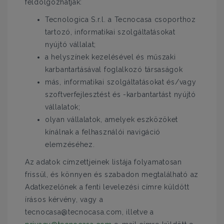
feldolgozhatják:
Tecnologica S.r.l. a Tecnocasa csoporthoz
tartozó, informatikai szolgáltatásokat
nyújtó vállalat;
a helyszínek kezelésével és műszaki
karbantartásával foglalkozó társaságok
más, informatikai szolgáltatásokat és/vagy
szoftverfejlesztést és -karbantartást nyújtó
vállalatok;
olyan vállalatok, amelyek eszközöket
kínálnak a felhasználói navigáció
elemzéséhez.
Az adatok címzettjeinek listája folyamatosan
frissül, és könnyen és szabadon megtalálható az
Adatkezelőnek a fenti levelezési címre küldött
írásos kérvény, vagy a
tecnocasa@tecnocasa.com, illetve a