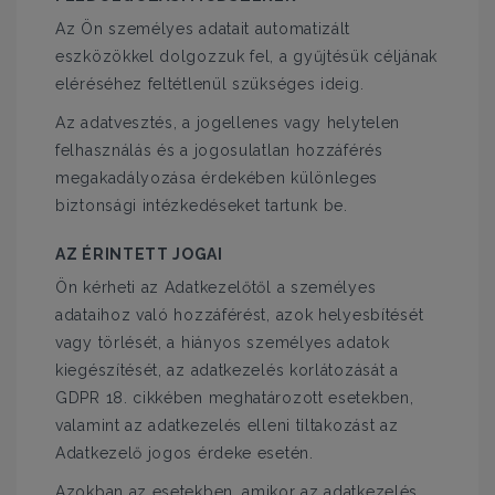
Az Ön személyes adatait automatizált
eszközökkel dolgozzuk fel, a gyűjtésük céljának
eléréséhez feltétlenül szükséges ideig.
Az adatvesztés, a jogellenes vagy helytelen
felhasználás és a jogosulatlan hozzáférés
megakadályozása érdekében különleges
biztonsági intézkedéseket tartunk be.
AZ ÉRINTETT JOGAI
Ön kérheti az Adatkezelőtől a személyes
adataihoz való hozzáférést, azok helyesbítését
vagy törlését, a hiányos személyes adatok
kiegészítését, az adatkezelés korlátozását a
GDPR 18. cikkében meghatározott esetekben,
valamint az adatkezelés elleni tiltakozást az
Adatkezelő jogos érdeke esetén.
Azokban az esetekben, amikor az adatkezelés