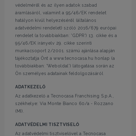
védelméről és az ilyen adatok szabad
áramlásáról, valamint a 95/46/EK rendelet
hatályon kívül helyezéséről (általános
adatvédelmi rendelet) szóló 2016/679 európai
rendelet (a továbbiakban: 'GDPR') 13. cikke és a
95/46/EK irányelv 29. cikke szerinti
munkacsoport 2/2001. számú ajánlása alapján
tájékoztatja Önt a www.tecnocasa.hu honlap (a
továbbiakban: 'Weboldal') látogatása során az
Ön személyes adatainak feldolgozásáról
ADATKEZELŐ
Az adatkezelő a Tecnocasa Franchising S.p.A.,
székhelye: Via Monte Bianco 60/a - Rozzano
(MI).
ADATVÉDELMI TISZTVISELŐ
Az adatvédelmi tisztviselővel a Tecnocasa